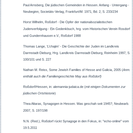
Paul Arnsberg, Die jüdischen Gemeinden in Hessen. Anfang - Untergang -
Neubeginn, Societäts-Verlag, Frankfurt/M. 1971, Bd. 2, S. 233/234
Horst Wilhelm, Roßdorf - Die Opfer der nationalsozialistischen
Judenverfolgung - Ein Gedenkbuch, hrg. vom Historischen Verein Rosdorf
und Gundernhausen e.V., Roßdorf 1988
Thomas Lange, ‘L’chajim’ - Die Geschichte der Juden im Landkreis
Darmstadt-Dieburg, Hrg. Landkreis Darmstadt-Dieburg, Reinheim 1997, S.
100/101 und S. 227
Nathan M. Reiss, Some Jewish Families of Hesse and Galicia, 2005 (
Anm.
enthält auch die Familiengeschichte May aus Roßdorf)
Roßdorf/Hessen, in: alemannia-judaica.de (
mit einigen Dokumenten zur
jüdischen Ortshistorie
)
Thea Altaras, Synagogen in Hessen. Was geschah seit 1945?, Neubearb.
2007, S. 197/198
N.N. (Red.), Roßdorf rückt Synagoge in den Fokus, in: "echo-online" vom
19.5.2011