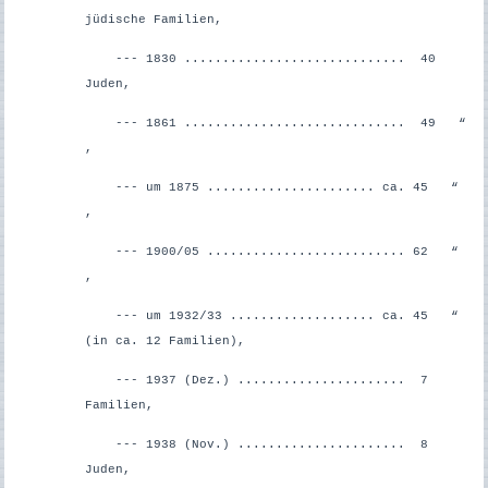
jüdische Familien,
--- 1830 ............................. 40
Juden,
--- 1861 ............................. 49 “
,
--- um 1875 ...................... ca. 45 “
,
--- 1900/05 .......................... 62 “
,
--- um 1932/33 ................... ca. 45 “
(in ca. 12 Familien),
--- 1937 (Dez.) ...................... 7
Familien,
--- 1938 (Nov.) ...................... 8
Juden,