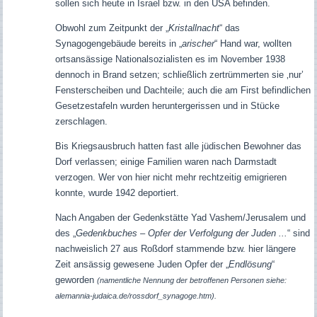
sollen sich heute in Israel bzw. in den USA befinden.
Obwohl zum Zeitpunkt der „
Kristallnacht
“ das
Synagogengebäude bereits in „
arischer
“ Hand war, wollten
ortsansässige Nationalsozialisten es im November 1938
dennoch in Brand setzen; schließlich zertrümmerten sie ‚nur’
Fensterscheiben und Dachteile; auch die am First befindlichen
Gesetzestafeln wurden heruntergerissen und in Stücke
zerschlagen.
Bis Kriegsausbruch hatten fast alle jüdischen Bewohner das
Dorf verlassen; einige Familien waren nach Darmstadt
verzogen. Wer von hier nicht mehr rechtzeitig emigrieren
konnte, wurde 1942 deportiert.
Nach Angaben der Gedenkstätte Yad Vashem/Jerusalem und
des „
Gedenkbuches – Opfer der Verfolgung der Juden ...
“ sind
nachweislich 27 aus Roßdorf stammende bzw. hier längere
Zeit ansässig gewesene Juden Opfer der „
Endlösung
“
geworden
(namentliche Nennung der betroffenen Personen siehe:
alemannia-judaica.de/rossdorf_synagoge.htm).