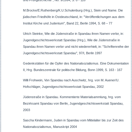
M.Brocke/E.Ruthenberg/K.U.Schulenburg (Hrg.), Stein und Name. Die
jüdischen Friedhöfe in Ostdeutschland, in: "Veröffentlichungen aus dem
Institut Kirche und Judentum", Band 22, Berlin 1994, S. 68 – 77
Ulrich Steinke, Wie die Jüdenstraße in Spandau ihren Namen verlor, in:
Jugendgeschichtswerkstatt Spandau (Hrg.), Wie die Jüdenstraße in
Spandau ihren Namen verlor und nicht wiedererhielt, in: "Schriftenreihe der
Jugendgeschichtswerkstatt Spandau", 97/I, Berlin 1997
Gedenkstätten für die Opfer des Nationalsozialismus. Eine Dokumentation
II, Hrg. Bundeszentrale für politische Bildung, Bonn 1999, S. 163 - 167
Willi Frohwein, Von Spandau nach Auschwitz, hrg. von M. Auener/U.
Hofschläger, Jugendgeschichtswerkstatt Spandau, 2002
Jüdenstraße in Spandau. Kommentierte Materialsammlung, hrg. vom
Bezirksamt Spandau von Berlin, Jugendgeschichtswerkstatt Spandau,
2003
Sascha Kindermann, Juden in Spandau vom Mittelalter bis zur Zeit des
Nationalsozialismus, Manuskript 2004