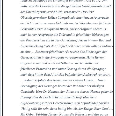
jüdische Synagoge am Lindenufer eingeweiht. Um 10 1/2 Uhr
hatte sich die Gemeinde und die geladenen Gäste, darunter auch
der Oberbürgermeister Költze, versammelt. Der Herr
Oberbürgermeister Költze übergab mit einer kurzen Ansprache
den Schlüssel zum neuen Gebäude an der Vorsteher der jüdischen
Gemeinde Herrn Kaufmann Bloch. Dieser eröffnete ebenfalls
nach kurzer Ansprache die Thür und in feierlicher Weise zogen
die Versammelten ein in das Gotteshaus, dessen innerer Bau und
Ausschmückung trotz der Einfachheit einen weihevollen Eindruck
machte. ... Als erster feierlicher Akt wurde das Einbringen der
Gesetzesrollen in die Synagoge vorgenommen. Hohe Herren
trugen die zum Teil reich mit Silber verzierten Rollen in
feierlicher Prozession und unter Gesang durch die Synagoge
nach dem hinter dem Altar sich befindenden Aufbewahrungsort.
... Sodann erfolgte das Anzünden der ewigen Lampe. ... Nach
Beendigung des Gesanges betrat der Rabbiner der hiesigen
Gemeinde, Herr Dr. Hannes, den Altar, um eine zu Herzen gehende
Predigt über den sich in hebräischer Schrift über dem
Aufbewahrungsort der Gesetzesrollen sich befindenden Spruch:
‘Heilig sollt ihr sein, denn heilig bin ich, der Ewige, Euer Gott’. ...
Mit Gebet, Fürbitte für den Kaiser, die Kaiserin und das ganze