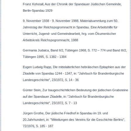
Franz Kohstall, Aus der Chronik der Spandauer Jüdischen Gemeinde,
Berlin-Spandau 1929
9. November 1938 - 9. November 1988. Materialsammlung zum 50.
Jahrestag der Reichspogromnacht in Spandau. Eine Arbeitshilfe für
Unterricht, Jugend- und Gemeindearbeit, hrg. vom Ökumenischer
Arbeitskreis Reichspogromnacht, 1988
Germania Judaica, Band II/2, Tübingen 1968, S. 772 – 774 und Band III/2,
Tübingen 1995, S. 1382 - 1384
Eugen Ludwig Rapp, Die mittelalterlichen hebräischen Epitaphien aus der
Zitadelle von Spandau 1244 - 1347, in: "Jahrbuch für Brandenburgische
Landesgeschichte", 23/1972, S. 14 - 36
Günter Stein, Zur baugeschichtlichen Bedeutung der jüdischen Grabsteine
auf der Spandauer Zitadelle, in: "Jahrbuch für Brandenburgische
Landesgeschichte", 23/1972, S. 7 - 13
Jürgen Grothe, Der jüdische Friedhof in Spandau im 19. und
20.Jahrhundert, in: "Mitteilungen des Vereins für die Geschichte Berlins",
72/1976, S. 185 - 187