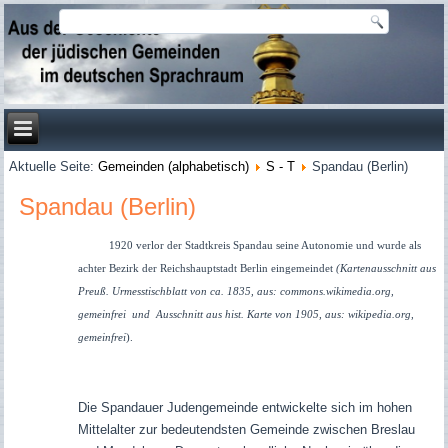
Aktuelle Seite:
Gemeinden (alphabetisch)
S - T
Spandau (Berlin)
Spandau (Berlin)
1920 verlor der Stadtkreis Spandau seine Autonomie und wurde als
achter Bezirk der Reichshauptstadt Berlin eingemeindet
(Kartenausschnitt aus
Preuß. Urmesstischblatt von ca. 1835, aus: commons.wikimedia.org,
gemeinfrei und Ausschnitt aus hist. Karte von 1905, aus: wikipedia.org,
gemeinfrei
).
Die Spandauer Judengemeinde entwickelte sich im hohen
Mittelalter zur bedeutendsten Gemeinde zwischen Breslau