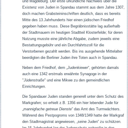
und Magdeburg. Der erste urkundliche Nachweis über die
Existenz von Juden in Spandau stammt aus dem Jahre 1307,
doch machen Grabsteininschriften deutlich, dass es bereits
Mitte des 13.Jahrhunderts hier einen jüdischen Friedhof
gegeben haben muss. Diese Begräbnisstätte lag außerhalb
der Stadtmauern im heutigen Stadtteil Klosterfelde; für deren
Nutzung musste eine jährliche Abgabe, zudem jeweils eine
Bestattungsgebühr und ein Durchfahrtszoll für die
Verstorbenen gezahlt werden.
Bis ins ausgehende Mittelalter
beerdigten die Berliner Juden ihre Toten auch in Spandau.
Neben dem Friedhof, dem „
Judenkiewer
“, gehörten damals
auch eine 1342 erstmals erwähnte Synagoge in der
"
Jüdenstraße
" und eine Mikwe zu den gemeindlichen
Einrichtungen.
Die Spandauer Juden standen generell unter dem Schutz des
Markgrafen; so erhielt z.B. 1356 ein hier lebender Jude für
„
mannigfache getreue Dienste
” das Amt des Turmwächters.
Während des Pestpogroms von 1348/1349 hatte der Markgraf
den Stadtmagistrat angewiesen, „seine Juden“ zu schützen.
Im 15.Jahrhundert lag der Judenschutz zeitweilig in den