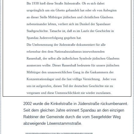
Bis 1938 hieß diese Straße Jüdenstraße. Ob es sich dabei
ursprünglich um ein Ghetto gehandelt hat oder ob von Anbeginn
an dieser Stelle Mitbürger jüdischen und christlichen Glaubens
nebeneinander lebten, verliert sich im Dunkel der Spandauer
Stadtgeschichte. Tatsache ist, daß es im Laufe der Geschichte in
Spandau Judenverfolgung gegeben hat.
Die Umbenennung der Jüdenstraße dokumentiert für alle
erkennbar den dem Nationalsozialismus innewohnenden
Rassenhaß, der selbst alle äußerlichen Symbole jüdischen Glaubens
ausmerzen wollte. Dieser Rassenhaß bedeutete für unsere jüdischen
Mitbürger den unausweichlichen Gang in die Gaskammern der
Konzentrationslager und die fast völlige Vernichtung. Jeder von
uns ist aufgerufen, diesen Teil der deutschen Geschichte nie zu
vergessen und diese Unmenschlichkeit nie wieder zuzulassen.
2002 wurde die Kinkelstraße in Jüdenstraße rückumbenannt.
Seit dem gleichen Jahre erinnert Spandau an den einzigen
Rabbiner der Gemeinde durch die vom Seegefelder Weg
abzweigende Löwenstammstraße.