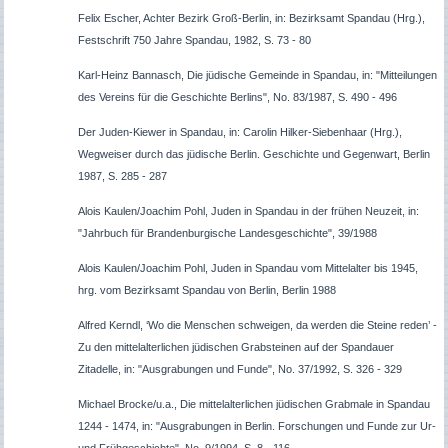
Felix Escher, Achter Bezirk Groß-Berlin, in: Bezirksamt Spandau (Hrg.),
Festschrift 750 Jahre Spandau, 1982, S. 73 - 80
Karl-Heinz Bannasch, Die jüdische Gemeinde in Spandau, in: "Mitteilungen
des Vereins für die Geschichte Berlins", No. 83/1987, S. 490 - 496
Der Juden-Kiewer in Spandau, in: Carolin Hilker-Siebenhaar (Hrg.),
Wegweiser durch das jüdische Berlin. Geschichte und Gegenwart, Berlin
1987, S. 285 - 287
Alois Kaulen/Joachim Pohl, Juden in Spandau in der frühen Neuzeit, in:
"Jahrbuch für Brandenburgische Landesgeschichte", 39/1988
Alois Kaulen/Joachim Pohl, Juden in Spandau vom Mittelalter bis 1945,
hrg. vom Bezirksamt Spandau von Berlin, Berlin 1988
Alfred Kerndl, ‘Wo die Menschen schweigen, da werden die Steine reden’ -
Zu den mittelalterlichen jüdischen Grabsteinen auf der Spandauer
Zitadelle, in: "Ausgrabungen und Funde", No. 37/1992, S. 326 - 329
Michael Brocke/u.a., Die mittelalterlichen jüdischen Grabmale in Spandau
1244 - 1474, in: "Ausgrabungen in Berlin. Forschungen und Funde zur Ur-
und Frühgeschichte", No. 9/1994, S. 8 - 116