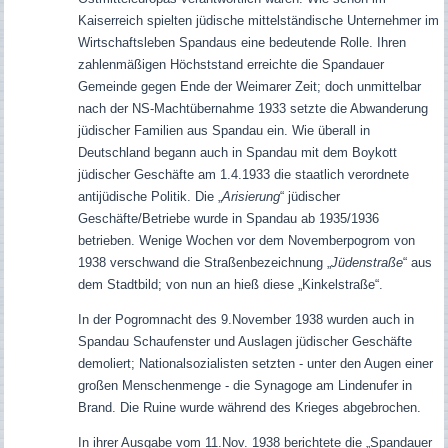
Kaiserreich spielten jüdische mittelständische Unternehmer im
Wirtschaftsleben Spandaus eine bedeutende Rolle. Ihren
zahlenmäßigen Höchststand erreichte die Spandauer
Gemeinde gegen Ende der Weimarer Zeit; doch unmittelbar
nach der NS-Machtübernahme 1933 setzte die Abwanderung
jüdischer Familien aus Spandau ein. Wie überall in
Deutschland begann auch in Spandau mit dem Boykott
jüdischer Geschäfte am 1.4.1933 die staatlich verordnete
antijüdische Politik. Die „
Arisierung
“ jüdischer
Geschäfte/Betriebe wurde in Spandau ab 1935/1936
betrieben. Wenige Wochen vor dem Novemberpogrom von
1938 verschwand die Straßenbezeichnung „
Jüdenstraße
“ aus
dem Stadtbild; von nun an hieß diese „Kinkelstraße“.
In der Pogromnacht des 9.November 1938 wurden auch in
Spandau Schaufenster und Auslagen jüdischer Geschäfte
demoliert; Nationalsozialisten setzten - unter den Augen einer
großen Menschenmenge - die Synagoge am Lindenufer in
Brand.
Die Ruine wurde während des Krieges abgebrochen.
In ihrer Ausgabe vom 11.Nov. 1938 berichtete die „Spandauer