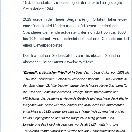
15.Jahrhunderts - zu besichtigen; der älteste hier gezeigte
Stein datiert 1244.
2019 w
urde in der Neuen Bergstraße
(
im Ortsteil Hakenfelde
)
eine Gedenktafel für den (neuen) jüdischen Friedhof der
Spandauer Gemeinde aufgestellt, der sich dort
von ca. 1860
bis 1940 befand. Heute befindet sich auf dem Gelände ein Teil
eines Gewerbegebietes
Der Text auf der Gedenktafel - vom Bezirksamt Spandau
abgefasst - lautet auszugsweise wie folgt:
"
Ehemaliger jüdischer Friedhof in Spandau
…
befand sich von 1859 bis
1940 der Friedhof der Jüdischen Gemeinde Spandau,
…
Das Gelände in
den Spandauer „Schülerbergen“ wurde durch Moses Kiewe Sternberg für
die Jüdische Gemeinde erworben. Wenige Jahre später kaufte der
Militärfiskus das gesamte umliegende Gelände und errichtete die Artillerie-
Wagenhäuser. Somit war der Friedhof von drei Seiten von Militärbauten
umschlossen. 1913 wurde eine massive Trauerhalle
…
errichtet und ein
neues Eingangstor an der Neuen Bergstraße fertig gestellt. Eine
Erweiterung des Friedhofsgeländes wurde ab 1923 möglich,
…
Die
Trauerhalle konnte vergrößert werden und das Friedhofsgelände wurde