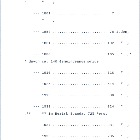
“ “ ,
--- 1801 ........................ 7
“ “ ,
--- 1858 ........................ 78 Juden,
--- 1861 ........................ 102 “ ,
--- 1880 ........................ 165 “ ,*
* davon ca. 140 Gemeindeangehörige
--- 1910 ........................ 316 “ ,
--- 1925 ........................ 514 “ ,
--- 1929 ........................ 580 “ ,
--- 1933 ........................ 624 “
,**
** im Bezirk Spandau 725 Pers.
--- 1937 ........................ 381 “ ,
--- 1939 ........................ 205 “ ,