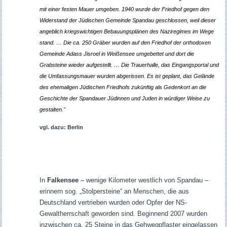
mit einer festen Mauer umgeben. 1940 wurde der Friedhof gegen den
Widerstand der Jüdischen Gemeinde Spandau geschlossen, weil dieser
angeblich kriegswichtigen Bebauungsplänen des Naziregimes im Wege
stand.
…
Die ca. 250 Gräber wurden auf den Friedhof der orthodoxen
Gemeinde Adass Jisroel in Weißensee umgebettet und dort die
Grabsteine wieder aufgestellt.
…
Die Trauerhalle, das Eingangsportal und
die Umfassungsmauer wurden abgerissen. Es ist geplant, das Gelände
des ehemaligen Jüdischen Friedhofs zukünftig als Gedenkort an die
Geschichte der Spandauer Jüdinnen und Juden in würdiger Weise zu
gestalten."
vgl. dazu:
Berlin
In
Falkensee
– wenige Kilometer westlich von Spandau –
erinnern sog. „Stolpersteine“ an Menschen, die aus
Deutschland vertrieben wurden oder Opfer der NS-
Gewaltherrschaft geworden sind. Beginnend 2007 wurden
inzwischen ca. 25 Steine in das Gehwegpflaster eingelassen