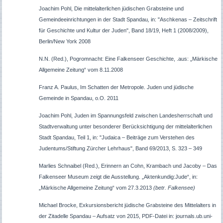
Joachim Pohl,
Die mittelalterlichen jüdischen Grabsteine und
Gemeindeeinrichtungen in der Stadt Spandau
,
in:
"
Aschkenas – Zeitschrift
für Geschichte und Kultur der Juden", Band 18/19, Heft 1 (2008/2009),
Berlin/New York 2008
N.N. (Red.), Pogromnacht: Eine Falkenseer Geschichte, .aus: „Märkische
Allgemeine Zeitung“ vom 8.11.2008
Franz A. Paulus, Im Schatten der Metropole. Juden und jüdische
Gemeinde in Spandau, o.O. 2011
Joachim Pohl, Juden im Spannungsfeld zwischen Landesherrschaft und
Stadtverwaltung unter besonderer Berücksichtigung der mittelalterlichen
Stadt Spandau, Teil 1, in: "Judaica – Beiträge zum Verstehen des
Judentums/Stiftung Zürcher Lehrhaus", Band 69/2013, S. 323 – 349
Marlies Schnaibel (Red.), Erinnern an Cohn, Krambach und Jacoby – Das
Falkenseer Museum zeigt die Ausstellung. „Aktenkundig:Jude“, in:
„Märkische Allgemeine Zeitung“ vom 27.3.2013
(betr. Falkensee)
Michael Brocke, Exkursionsbericht jüdische Grabsteine des Mittelalters in
der Zitadelle Spandau – Aufsatz von 2015, PDF-Datei in: journals.ub.uni-