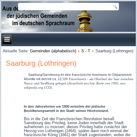
Aktuelle Seite:
Gemeinden (alphabetisch)
S - T
Saarburg (Lothringen)
Saarburg (Lothringen)
Saarburg/
Sarrebourg
ist eine
französische Kommune im Département
Moselle
mit derzeit ca.
12
.500 Einwohnern - am Oberlauf der Saar zwischen
Nancy und Straßburg gelegen
(Ausschnitt aus hist. Karte von 1905, aus:
.
wikipedia.org CCO)
In den Jahrzehnten um 1900 erreichte der jüdische
Bevölkerungsanteil in der Stadt seinen Höchststand.
Bis in die Zeit der Französischen Revolution besaß
Sarrebourg das Privileg, keine Juden innerhalb der Stadt
aufnehmen zu müssen; dieses Privileg hatte zunächst der
Herzog von Lothringen (1464), später dann noch einmal der
französische König (1661) der Stadt zugestanden, wobei die