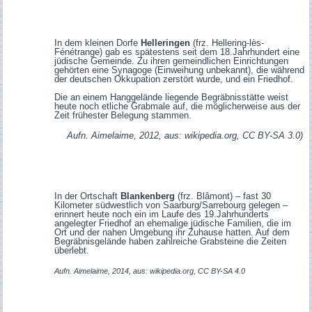
In dem kleinen Dorfe
Helleringen
(frz. Hellering-lès-
Fénétrange) gab es spätestens seit dem 18.Jahrhundert eine
jüdische Gemeinde. Zu ihren gemeindlichen Einrichtungen
gehörten eine Synagoge (Einweihung unbekannt), die während
der deutschen Okkupation zerstört wurde, und ein Friedhof.
Die an einem Hanggelände liegende Begräbnisstätte weist
heute noch etliche Grabmale auf, die möglicherweise aus der
Zeit frühester Belegung stammen.
Aufn. Aimelaime, 2012, aus: wikipedia.org, CC BY-SA 3.0)
In der Ortschaft
Blankenberg
(frz. Blâmont) – fast 30
Kilometer südwestlich von Saarburg/Sarrebourg gelegen –
erinnert heute noch ein im Laufe des 19.Jahrhunderts
angelegter Friedhof an ehemalige jüdische Familien, die im
Ort und der nahen Umgebung ihr Zuhause hatten. Auf dem
Begräbnisgelände haben zahlreiche Grabsteine die Zeiten
überlebt.
Aufn. Aimelaime, 2014, aus: wikipedia.org, CC BY-SA 4.0