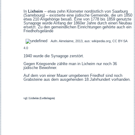
In
Lixheim
– etwa zehn Kilometer nordöstlich von Saarburg
(Sarrebourg) – existierte eine jüdische Gemeinde, die um 1850
etwa 210 Angehörige besaß. Eine von 1778 bis 1859 genutzte
Synagoge wurde Anfang der 1860er Jahre durch einen Neubau
ersetzt. Zu den gemeindlichen Einrichtungen gehörte auch ein
Friedhofsgelände
Aufn. Aimelaime, 2013, aus: wikipedia.org, CC BY-SA
4.0
1940 wurde die Synagoge zerstört.
Gegen Kriegsende zählte man in Lixheim nur noch 36
jüdische Bewohner.
Auf dem von einer Mauer umgebenen Friedhof sind noch
Grabsteine aus dem ausgehenden 18.Jahrhundert vorhanden.
vgl. Lixheim (Lothringen)