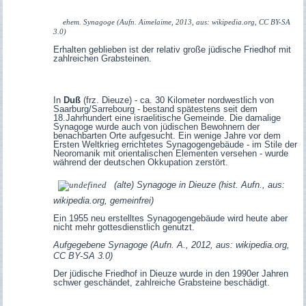
ehem. Synagoge (Aufn. Aimelaime, 2013, aus: wikipedia.org, CC BY-SA
3.0)
Erhalten geblieben ist der relativ große jüdische Friedhof mit
zahlreichen Grabsteinen.
In
Duß
(frz. Dieuze) - ca. 30 Kilometer nordwestlich von
Saarburg/Sarrebourg - bestand spätestens seit dem
18.Jahrhundert eine israelitische Gemeinde. Die damalige
Synagoge wurde auch von jüdischen Bewohnern der
benachbarten Orte aufgesucht. Ein wenige Jahre vor dem
Ersten Weltkrieg errichtetes Synagogengebäude - im Stile der
Neoromanik mit orientalischen Elementen versehen - wurde
während der deutschen Okkupation zerstört.
(alte) Synagoge in Dieuze (hist. Aufn., aus:
wikipedia.org, gemeinfrei)
Ein 1955 neu erstelltes Synagogengebäude wird heute aber
nicht mehr gottesdienstlich genutzt.
Aufgegebene Synagoge (Aufn. A., 2012, aus: wikipedia.org,
CC BY-SA 3.0)
Der jüdische Friedhof in Dieuze wurde in den 1990er Jahren
schwer geschändet, zahlreiche Grabsteine beschädigt.