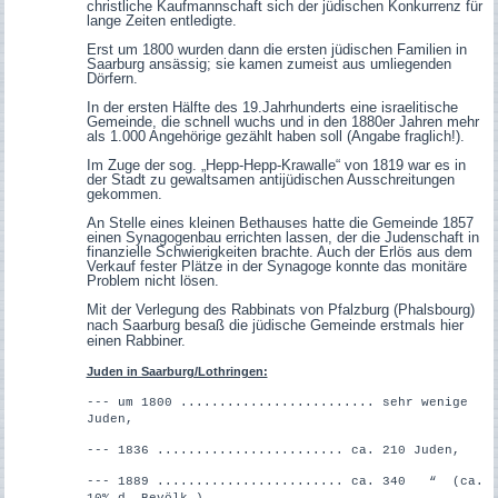
christliche Kaufmannschaft sich der jüdischen Konkurrenz für
lange Zeiten entledigte.
Erst um 1800 wurden dann die ersten jüdischen Familien in
Saarburg ansässig; sie kamen zumeist aus umliegenden
Dörfern.
In der ersten Hälfte des 19.Jahrhunderts eine israelitische
Gemeinde, die schnell wuchs und in den 1880er Jahren mehr
als 1.000 Angehörige gezählt haben soll (Angabe fraglich!).
Im Zuge der sog. „Hepp-Hepp-Krawalle“ von 1819 war es in
der Stadt zu gewaltsamen antijüdischen Ausschreitungen
gekommen.
An Stelle eines kleinen Bethauses hatte die Gemeinde 1857
einen Synagogenbau errichten lassen, der die Judenschaft in
finanzielle Schwierigkeiten brachte. Auch der Erlös aus dem
Verkauf fester Plätze in der Synagoge konnte das monitäre
Problem nicht lösen.
Mit der Verlegung des Rabbinats von Pfalzburg (Phalsbourg)
nach Saarburg besaß die jüdische Gemeinde erstmals hier
einen Rabbiner.
Juden in Saarburg/Lothringen:
--- um 1800 ......................... sehr wenige
Juden,
---
1836 ........................ ca. 210 Juden,
---
1889 ........................ ca. 340 “ (ca.
10% d. Bevölk.),