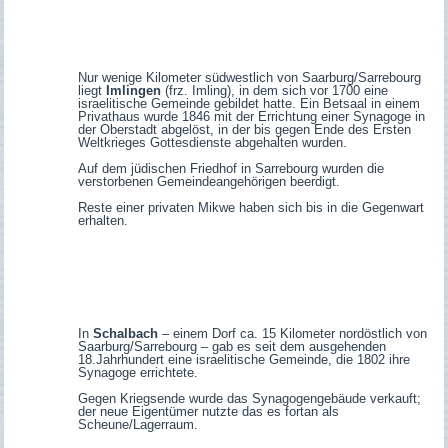
Nur wenige Kilometer südwestlich von Saarburg/Sarrebourg
liegt
Imlingen
(frz. Imling), in dem sich vor 1700 eine
israelitische Gemeinde gebildet hatte. Ein Betsaal in einem
Privathaus wurde 1846 mit der Errichtung einer Synagoge in
der Oberstadt abgelöst, in der bis gegen Ende des Ersten
Weltkrieges Gottesdienste abgehalten wurden.
Auf dem jüdischen Friedhof in Sarrebourg wurden die
verstorbenen Gemeindeangehörigen beerdigt.
Reste einer privaten Mikwe haben sich bis in die Gegenwart
erhalten.
In
Schalbach
– einem Dorf ca. 15 Kilometer nordöstlich von
Saarburg/Sarrebourg – gab es seit dem ausgehenden
18.Jahrhundert ein
e israelitische Gemeinde, die 1802 ihre
Synagoge errichtete.
Gegen Kriegsende wurde das Synagogengebäude verkauft;
der neue Eigentümer nutzte das es fortan als
Scheune/Lagerraum.