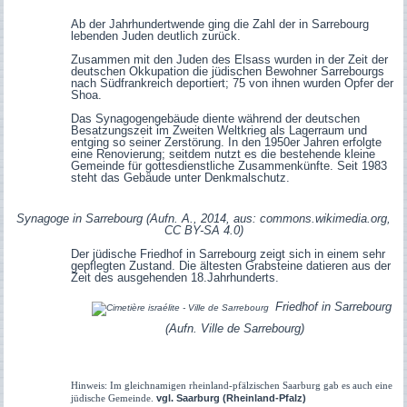
Ab der Jahrhundertwende ging die Zahl der in Sarrebourg
lebenden Juden deutlich zurück.
Zusammen mit den Juden des Elsass wurden in der Zeit der
deutschen Okkupation die jüdischen Bewohner Sarrebourgs
nach Südfrankreich deportiert; 75 von ihnen wurden Opfer der
Shoa.
Das Synagogengebäude diente während der deutschen
Besatzungszeit im Zweiten Weltkrieg als Lagerraum und
entging so seiner Zerstörung. In den 1950er Jahren erfolgte
eine Renovierung; seitdem nutzt es die bestehende kleine
Gemeinde für gottesdienstliche Zusammenkünfte. Seit 1983
steht das Gebäude unter Denkmalschutz.
Synagoge in Sarrebourg (Aufn. A., 2014, aus: commons.wikimedia.org,
CC BY-SA 4.0)
Der jüdische Friedhof in Sarrebourg zeigt sich in einem sehr
gepflegten Zustand. Die ältesten Grabsteine datieren aus der
Zeit des ausgehenden 18.Jahrhunderts.
Friedhof in Sarrebourg
(Aufn. Ville de Sarrebourg)
Hinweis: Im gleichnamigen rheinland-pfälzischen Saarburg gab es auch eine
vgl. Saarburg (Rheinland-Pfalz)
jüdische Gemeinde.