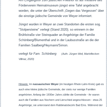
Am Eingangstor zum jüdischen Friedhof ist auf Initiative des
Förderverein Heimatmuseum jüngst eine Tafel angebracht
worden, die unter der Überschrift „Gegen das Vergessen“ über
die einstige jüdische Gemeinde von Weyer informiert.
Jüngst wurden in Weyer an zwei Standorten die ersten sog.
"Stolpersteine" verlegt (Stand 2020); so erinnern in der
Brühlstraße vier Steinquader an Angehörige der Familie
Schönberg/Blumenthal und in der Laubusstraße an die der
Familien Saalberg/Heymann/Simon.
verlegt für Fam. Schönberg
(Aufn. Jürgen Weil, Marktflecken
Villmar, 2020)
Hinweis:
Im
nassauischen Weyer
(im heutigen Rhein-Lahn-Kreis) gab es
auch eine kleine jüdische Gemeinde, der stets nur wenige Familien
angehörten. Anfang der 1930er Jahre zählte die Gemeinde - ihr waren
auch die Familien aus Nochern und Lierschied angeschlossen - etwa 25
Angehörige; sie unterstand dem Rabbinatsbezirk Bad Ems. Während der