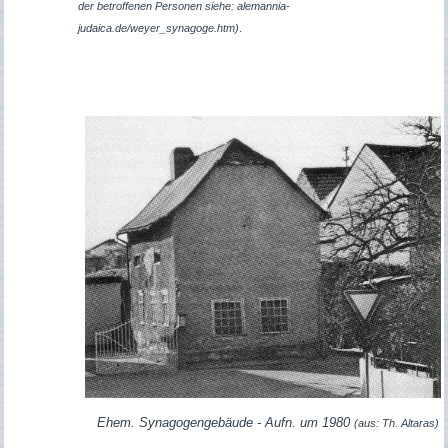
der betroffenen Personen siehe: alemannia-
judaica.de/weyer_synagoge.htm)
.
Ehem. Synagogengebäude - Aufn. um 1980
(aus: Th. Altaras)