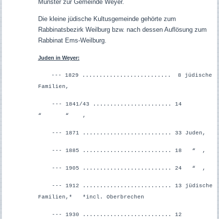
Münster zur Gemeinde Weyer.
Die kleine jüdische Kultusgemeinde gehörte zum
Rabbinatsbezirk Weilburg bzw. nach dessen Auflösung zum
Rabbinat Ems-Weilburg.
Juden in Weyer:
--- 1829 .......................... 8 jüdische
Familien,
--- 1841/43 ....................... 14
“ “ ,
--- 1871 .......................... 33 Juden,
--- 1885 .......................... 18 “ ,
--- 1905 .......................... 24 “ ,
--- 1912 .......................... 13 jüdische
Familien,*
*incl. Oberbrechen
--- 1930 .......................... 12