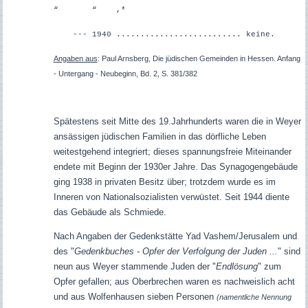
“ “ ,*
--- 1940 .......................... keine.
Angaben aus
: Paul Arnsberg, Die jüdischen Gemeinden in Hessen. Anfang
- Untergang - Neubeginn, Bd. 2, S. 381/382
Spätestens seit Mitte des 19.Jahrhunderts waren die in Weyer
ansässigen jüdischen Familien in das dörfliche Leben
weitestgehend integriert; dieses spannungsfreie Miteinander
endete mit Beginn der 1930er Jahre. Das Synagogengebäude
ging 1938 in privaten Besitz über; trotzdem wurde es im
Inneren von Nationalsozialisten verwüstet.
Seit 1944 diente
das Gebäude als Schmiede.
Nach Angaben der Gedenkstätte Yad Vashem/Jerusalem und
des "
Gedenkbuches - Opfer der Verfolgung der Juden ...
" sind
neun aus Weyer stammende Juden der "
Endlösung
" zum
Opfer gefallen; aus Oberbrechen waren es nachweislich acht
und aus Wolfenhausen sieben Personen
(namentliche Nennung