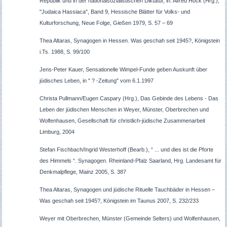
Republik und in der nationalsozialistischen Diktatur, in: Alfred Höck (Hrg.),
"Judaica Hassiaca", Band 9, Hessische Blätter für Volks- und
Kulturforschung, Neue Folge, Gießen 1979, S. 57 – 69
Thea Altaras, Synagogen in Hessen. Was geschah seit 1945?, Königstein
i.Ts. 1988, S. 99/100
Jens-Peter Kauer, Sensationelle Wimpel-Funde geben Auskunft über
jüdisches Leben, in " ? -Zeitung" vom 6.1.1997
Christa Pullmann/Eugen Caspary (Hrg.), Das Gebinde des Lebens - Das
Leben der jüdischen Menschen in Weyer, Münster, Oberbrechen und
Wolfenhausen, Gesellschaft für christlich-jüdische Zusammenarbeit
Limburg, 2004
Stefan Fischbach/Ingrid Westerhoff (Bearb.), “ ... und dies ist die Pforte
des Himmels “. Synagogen. Rheinland-Pfalz Saarland, Hrg. Landesamt für
Denkmalpflege, Mainz 2005, S. 387
Thea Altaras, Synagogen und jüdische Rituelle Tauchbäder in Hessen –
Was geschah seit 1945?, Königstein im Taunus 2007, S. 232/233
Weyer mit Oberbrechen, Münster (Gemeinde Selters) und Wolfenhausen,