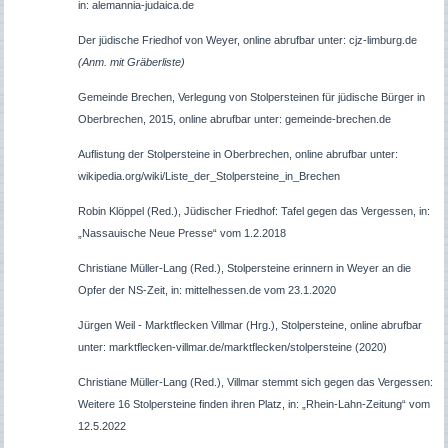
in: alemannia-judaica.de
Der jüdische Friedhof von Weyer, online abrufbar unter: cjz-limburg.de
(Anm. mit Gräberliste)
Gemeinde Brechen, Verlegung von Stolpersteinen für jüdische Bürger in
Oberbrechen, 2015, online abrufbar unter: gemeinde-brechen.de
Auflistung der Stolpersteine in Oberbrechen, online abrufbar unter:
wikipedia.org/wiki/Liste_der_Stolpersteine_in_Brechen
Robin Klöppel (Red.), Jüdischer Friedhof: Tafel gegen das Vergessen, in:
„Nassauische Neue Presse“ vom 1.2.2018
Christiane Müller-Lang (Red.), Stolpersteine erinnern in Weyer an die
Opfer der NS-Zeit, in: mittelhessen.de vom 23.1.2020
Jürgen Weil - Marktflecken Villmar (Hrg.), Stolpersteine, online abrufbar
unter: marktflecken-villmar.de/marktflecken/stolpersteine (2020)
Christiane Müller-Lang (Red.), Villmar stemmt sich gegen das Vergessen:
Weitere 16 Stolpersteine finden ihren Platz, in: „Rhein-Lahn-Zeitung“ vom
12.5.2022