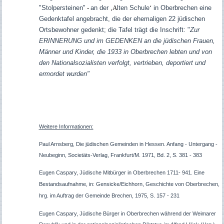
"Stolpersteinen"
-
an der
‚A
lten Schule
‘
in Oberbrechen eine
Gedenktafel angebracht, die der ehemaligen 22 jüdischen
Ortsbewohner gedenkt; die Tafel trägt die Inschrift: "
Zur
ERINNERUNG und im GEDENKEN an die jüdischen Frauen,
Männer und Kinder, die 1933 in Oberbrechen lebten und von
den Nationalsozialisten verfolgt, vertrieben, deportiert und
ermordet wurden"
Weitere Informationen:
Paul Arnsberg, Die jüdischen Gemeinden in Hessen. Anfang - Untergang -
Neubeginn, Societäts-Verlag, Frankfurt/M. 1971, Bd. 2, S. 381 - 383
Eugen Caspary, Jüdische Mitbürger in Oberbrechen 1711- 941. Eine
Bestandsaufnahme, in: Gensicke/Eichhorn, Geschichte von Oberbrechen,
hrg. im Auftrag der Gemeinde Brechen, 1975, S. 157 - 231
Eugen Caspary, Jüdische Bürger in Oberbrechen während der Weimarer