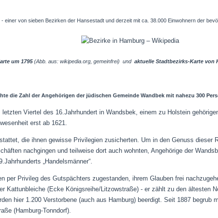
einer von sieben Bezirken der Hansestadt und derzeit mit ca. 38.000 Einwohnern der bevöl
Karte um 1795
(Abb. aus: wikipedia.org, gemeinfrei) und
aktuelle Stadtbezirks-Karte vo
chte die Zahl der Angehörigen der jüdischen Gemeinde Wandbek mit nahezu 300 Pers
m letzten Viertel des 16.Jahrhundert in Wandsbek, einem zu Holstein gehörige
nwesenheit erst ab 1621.
stattet, die ihnen gewisse Privilegien zusicherten. Um in den Genuss dieser
schäften nachgingen und teilweise dort auch wohnten, Angehörige der Wands
9.Jahrhunderts „Handelsmänner“.
 per Privileg des Gutspächters zugestanden, ihrem Glauben frei nachzugehe
er Kattunbleiche (Ecke Königsreihe/Litzowstraße) - er zählt zu den ältesten N
rden hier 1.200 Verstorbene (auch aus Hamburg) beerdigt. Seit 1887 begrub
raße (Hamburg-Tonndorf).