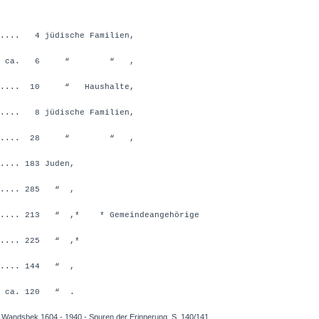
...... 4 jüdische Familien,
........ ca. 6 “ “ ,
........ 10 “ Haushalte,
...... 8 jüdische Familien,
............ 28 “ “ ,
..... 183 Juden,
...... 285 “ ,
......... 213 “ ,*
* Gemeindeangehörige
...... 225 “ ,*
...... 144 “ ,
.. ca. 120 “ .
in Wandsbek 1604 - 1940 - Spuren der Erinnerung, S. 140/141