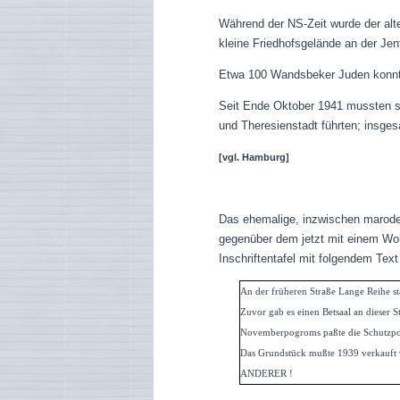
Während der NS-Zeit wurde der alt
kleine Friedhofsgelände an der Jen
Etwa 100 Wandsbeker Juden konnten
Seit Ende Oktober 1941 mussten s
und Theresienstadt führten; insge
[vgl. Hamburg]
Das ehemalige, inzwischen marod
gegenüber dem jetzt mit einem Woh
Inschriftentafel mit folgendem Text 
An der früheren Straße Lange Reihe st
Zuvor gab es einen Betsaal an dieser
Novemberpogroms paßte die Schutzpoli
Das Grundstück mußte 1939
ANDERER ! Bezirksver