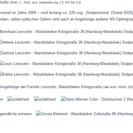
Straße
(Aufn. C. 2011, aus: wikipedia.org, CC BY-SA 3.0)
innend im Jahre 2004 – sind bislang ca. 220 sog. „Stolpersteine“ (Stand 202
rden; neben jüdischen Opfern wird auch an Angehörige anderer NS-Opfergrupp
ür Angehörige der Familie Levisohn, Wandsbeker Königstraße
(alle Aufn. NNW, 201
ken
ugendliche erinnern