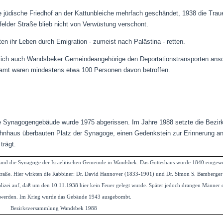
e jüdische Friedhof an der Kattunbleiche mehrfach geschändet, 1938 die Trau
felder Straße blieb nicht von Verwüstung verschont.
 ihr Leben durch Emigration - zumeist nach Palästina - retten.
ich auch Wandsbeker Gemeindeangehörige den Deportationstransporten anschl
samt waren mindestens etwa 100 Personen davon betroffen.
e Synagogengebäude wurde 1975 abgerissen. Im Jahre
1988 setzte die Bez
nhaus überbauten Platz der Synagoge, einen Gedenkstein zur Erinnerung an 
trägt.
and die Synagoge der Israelitischen Gemeinde in Wandsbek. Das Gotteshaus wurde 1840 eingewei
 Straße. Hier wirkten die Rabbiner: Dr. David Hannover (1833-1901) und Dr. Simon S. Bamberge
zei auf, daß um den 10.11.1938 hier kein Feuer gelegt wurde. Später jedoch drangen Männer de
 verkauft werden. Im Krieg wurde das Gebäude 1943 ausgebombt. A
sammlung Wandsbek 1988