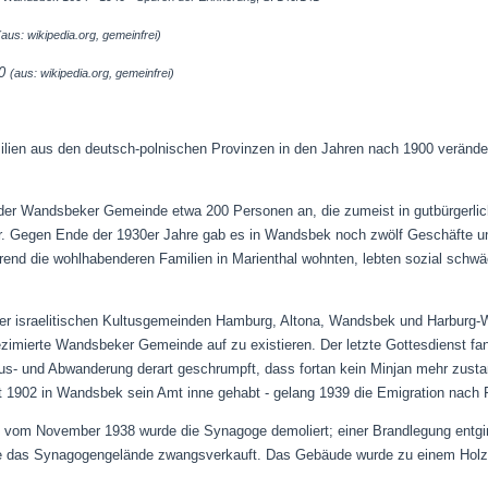
aus: wikipedia.org, gemeinfrei)
80
(aus: wikipedia.org, gemeinfrei)
ilien aus den deutsch-polnischen Provinzen in den Jahren nach 1900 verände
der Wandsbeker Gemeinde etwa 200 Personen an, die zumeist in gutbürgerliche
er. Gegen Ende der 1930er Jahre gab es in Wandsbek noch zwölf Geschäfte und
ährend die wohlhabenderen Familien in Marienthal wohnten, lebten sozial sch
der israelitischen Kultusgemeinden Hamburg, Altona, Wandsbek und Harburg-
 dezimierte Wandsbeker Gemeinde auf zu existieren.
Der letzte Gottesdienst fa
s- und Abwanderung derart geschrumpft, dass fortan kein Minjan mehr zust
it 1902 in Wandsbek sein Amt inne gehabt - gelang 1939 die Emigration nach 
 vom November 1938 wurde die Synagoge demoliert; einer Brandlegung entgin
e das Synagogengelände zwangsverkauft. Das Gebäude wurde zu einem Holzla