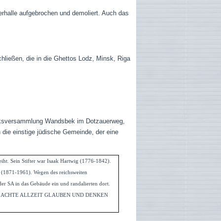
erhalle aufgebrochen und demoliert. Auch das
ießen, die in die Ghettos Lodz, Minsk, Riga
irksversammlung Wandsbek im Dotzauerweg,
die einstige jüdische Gemeinde, der eine
ht. Sein Stifter war Isaak Hartwig (1776-1842).
r (1871-1961). Wegen des reichsweiten
r SA in das Gebäude ein und randalierten dort.
CHTE ALLZEIT GLAUBEN UND DENKEN