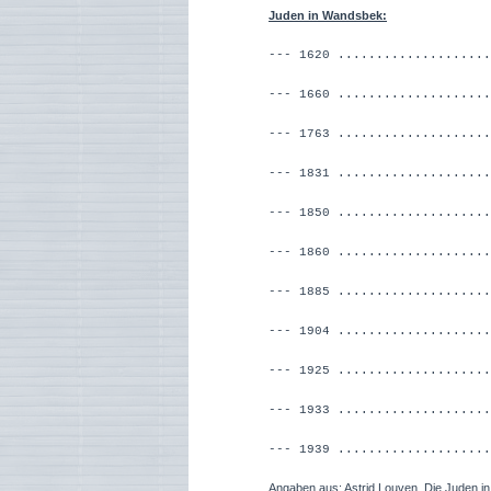
Juden in Wandsbek:
--- 1620 ..................
--- 1660 ............
--- 1763 ................
--- 1831 ..................
--- 1850 ............
--- 1860 ...................
--- 1885 ..................
--- 1904 ...............
--- 1925 ..................
--- 1933 ..................
--- 1939 ..................
Angaben aus
: Astrid Louven, Die Juden 