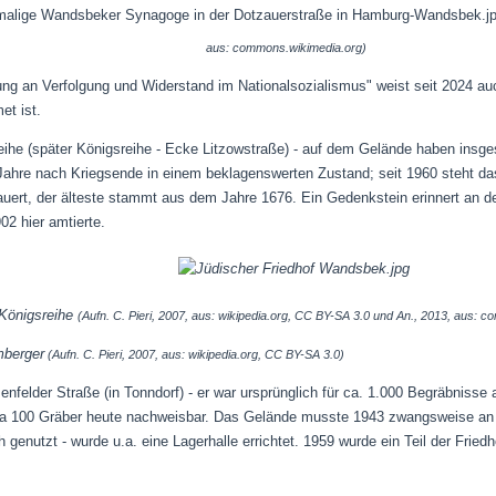
aus: commons.wikimedia.org)
ng an Verfolgung und Widerstand im Nationalsozialismus" weist seit 2024 au
t ist.
eihe (später Königsreihe - Ecke Litzowstraße) - auf dem Gelände haben insge
 Jahre nach Kriegsende in einem beklagenswerten Zustand; seit 1960 steht d
auert, der älteste stammt aus dem Jahre 1676. Ein Gedenkstein erinnert an 
02 hier amtierte.
 Königsreihe
(Aufn. C. Pieri, 2007, aus: wikipedia.org, CC BY-SA 3.0 und An., 2013, aus:
mberger
(Aufn. C. Pieri, 2007, aus: wikipedia.org, CC BY-SA 3.0)
enfelder Straße (in Tonndorf) - er war ursprünglich für ca. 1.000 Begräbnisse 
twa 100 Gräber heute nachweisbar. Das Gelände musste 1943 zwangsweise an
 genutzt - wurde u.a. eine Lagerhalle errichtet. 1959 wurde ein Teil der Frie