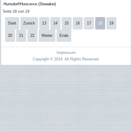
Hunsdorf/Huncovce (Slowakei)
Seite 18 von 24
Start
Zurück
13
14
15
16
17
18
19
20
21
22
Weiter
Ende
Impressum
Copyright © 2014. All Rights Reserved.