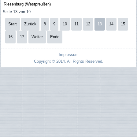
Riesenburg (Westpreußen)
Seite 13 von 19
Start
Zurück
8
9
10
11
12
13
14
15
16
17
Weiter
Ende
Impressum
Copyright © 2014. All Rights Reserved.