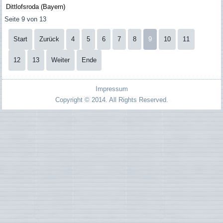
Dittlofsroda (Bayern)
Seite 9 von 13
Start
Zurück
4
5
6
7
8
9
10
11
12
13
Weiter
Ende
Impressum
Copyright © 2014. All Rights Reserved.