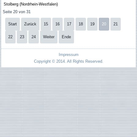
Stolberg (Nordrhein-Westfalen)
Seite 20 von 31
Start
Zurück
15
16
17
18
19
20
21
22
23
24
Weiter
Ende
Impressum
Copyright © 2014. All Rights Reserved.