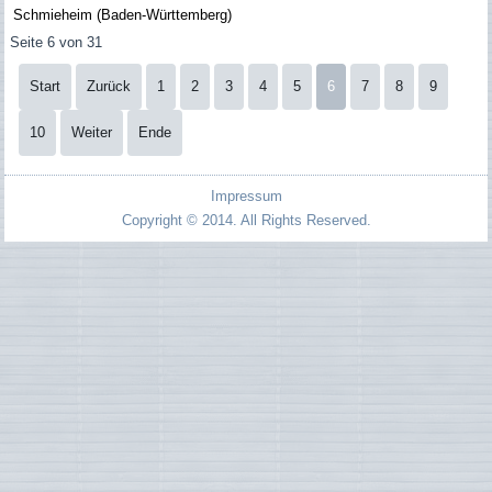
Schmieheim (Baden-Württemberg)
Seite 6 von 31
Start
Zurück
1
2
3
4
5
6
7
8
9
10
Weiter
Ende
Impressum
Copyright © 2014. All Rights Reserved.